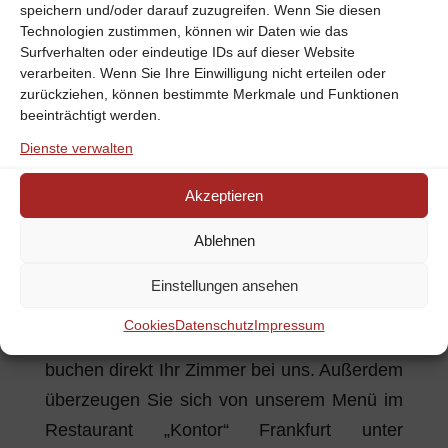
speichern und/oder darauf zuzugreifen. Wenn Sie diesen
Wenn Sie im Oktober in einem
Hotel in
Technologien zustimmen, können wir Daten wie das
Frankfurt-Oder
zu Gast sind, schauen Sie
Surfverhalten oder eindeutige IDs auf dieser Website
verarbeiten. Wenn Sie Ihre Einwilligung nicht erteilen oder
gerne vorab, welche Veranstaltung für Sie
zurückziehen, können bestimmte Merkmale und Funktionen
infrage kommt und reservieren sich Ihr
beeinträchtigt werden.
Ticket. Von unserem
Hotel im Zentrum von
Dienste verwalten
Frankfurt-Oder
aus sind die
Akzeptieren
Veranstaltungsorte schnell und bequem zu
erreichen.
Ablehnen
Schauen Sie schon jetzt unter
Einstellungen ansehen
www.zuraltenoder.de
bzw.
Cookies
Datenschutz
Impressum
www.messehotel-frankfurt-oder.de
und
buchen direkt Ihr Zimmer bei uns. Außerdem
überzeugen Sie sich von unserem Menü im
Restaurant „Kontor“ Frankfurt unter