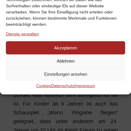
einer Naturkatastrophe die Gesellschaft neu
Surfverhalten oder eindeutige IDs auf dieser Website
aufbauen müssen.
verarbeiten. Wenn Sie Ihre Einwilligung nicht erteilen oder
zurückziehen, können bestimmte Merkmale und Funktionen
beeinträchtigt werden.
Wenn Ihr Kind Musicals mag, könnte „Conni
– Das Schulmusical“ die richtige
Dienste verwalten
Abwechslung während Ihres Besuchs in
Akzeptieren
unserem
Hotel in Frankfurt-Oder
sein. Am
20. Januar um 16 bringt das Ensemble des
Ablehnen
Cocomico Theaters dieses Musical in der
Einstellungen ansehen
Messehalle auf die Bühne. In „Conni – Das
Cookies
Datenschutz
Impressum
Schulmusical“ kommt die kleine Conni in die
Schule, was natürlich sehr aufregend für sie
ist. Für Kinder ab 9 Jahren ist auch das
Schauspiel „Wenn Pinguine fliegen“
geeignet, dass unter anderem am 24.
Januar um 10 Uhr im Kleist Forum zu sehen