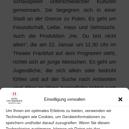
Schauspieler unterschiedlicher Kulturen
gemeinsam. Sie begegnen sich in einer
Stadt an der Grenze zu Polen. Es geht um
Freundschaft, Liebe, Hass und Sehnsucht.
Auch die Produktion „He, Du bist nicht
allein“, die am 22. Januar um 11.30 Uhr im
Theater Frankfurt auf dem Programm steht,
richtet sich an junge Menschen. Es geht um
Jugendliche, die sich allein oder bedroht
fühlen und auf der Suche nach Antworten
sind. Eher an ältere Jugendliche richtet auch
sich am Abend des 24. Januars um 20 Uhr
Einwilligung verwalten
das Stück „Sozial – Asozial“ im Jugendclub
Um Ihnen ein optimales Erlebnis zu bieten, verwenden wir
der Bürgerbühne im Kleist Forum. Es geht
Technologien wie Cookies, um Geräteinformationen zu
um eine Gruppe junger Menschen, die nach
speichern und/oder darauf zuzugreifen. Wenn Sie diesen
Technologien zustimmen, können wir Daten wie das