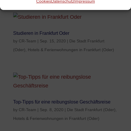
Cookies
Datenschutz
Impressum
Studieren in Frankfurt Oder
by
CR-Team
|
Sep. 15, 2020
|
Die Stadt Frankfurt
(Oder)
,
Hotels & Ferienwohnungen in Frankfurt (Oder)
Top-Tipps für eine reibungslose Geschäftsreise
by
CR-Team
|
Sep. 8, 2020
|
Die Stadt Frankfurt (Oder)
,
Hotels & Ferienwohnungen in Frankfurt (Oder)