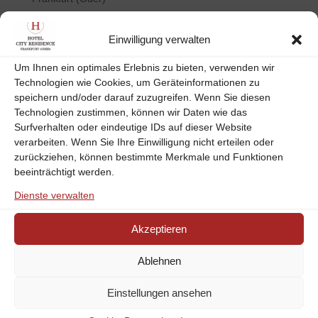
Einwilligung verwalten
Um Ihnen ein optimales Erlebnis zu bieten, verwenden wir
Technologien wie Cookies, um Geräteinformationen zu
speichern und/oder darauf zuzugreifen. Wenn Sie diesen
Das Kleist-Museum in Frankfurt (Oder)
Technologien zustimmen, können wir Daten wie das
by
CR-Team
|
Okt. 3, 2020
|
Die Stadt Frankfurt (Oder)
,
Surfverhalten oder eindeutige IDs auf dieser Website
verarbeiten. Wenn Sie Ihre Einwilligung nicht erteilen oder
Hotels & Ferienwohnungen in Frankfurt (Oder)
zurückziehen, können bestimmte Merkmale und Funktionen
beeinträchtigt werden.
Das erste Kleist-Museum in Frankfurt (Oder)
Dienste verwalten
wurde auf Anregung der Kleist-Gesellschaft
in den Jahren 1922-1923 im Erdgeschoss
Akzeptieren
des heute nicht mehr erhaltenen
Ablehnen
Geburtshauses von Heinrich von Kleist
eingerichtet. Das Kleist-Museum widmet sich
Einstellungen ansehen
dem Leben und Werk des in...