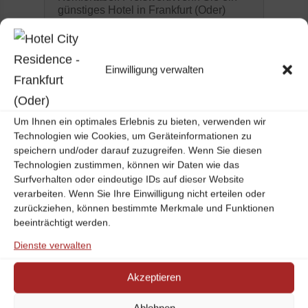
günstiges Hotel in Frankfurt (Oder)
suchen, ist das Hotel City Residence
Ihre ideale Wahl. Nur wenige Schritte
vom Hauptbahnhof, der Altstadt und
den...
Einwilligung verwalten
read more
Um Ihnen ein optimales Erlebnis zu bieten, verwenden wir
« Older Entries
Technologien wie Cookies, um Geräteinformationen zu
speichern und/oder darauf zuzugreifen. Wenn Sie diesen
Technologien zustimmen, können wir Daten wie das
Surfverhalten oder eindeutige IDs auf dieser Website
Blog-Kategorien
verarbeiten. Wenn Sie Ihre Einwilligung nicht erteilen oder
zurückziehen, können bestimmte Merkmale und Funktionen
beeinträchtigt werden.
Dienste verwalten
Übernachtung mit Frühstück - Urlaub und
Erholung im Hotel City Residence in
Frankfurt (Oder)
Akzeptieren
Das 3 Sterne Hotel in Ffo - direkt am
Bahnhof und in Zentrumsnähe gelegen