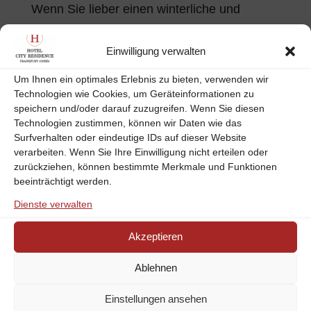
Wenn Sie lieber einen winterliche und
besinnliche Ausstellung besuchen möchte,
können Sie noch bis Ende Februar die
Einwilligung verwalten
Ausstellung „Winter im Glas: Schneekugeln“
Um Ihnen ein optimales Erlebnis zu bieten, verwenden wir
im Museum Viadrina sehen. Hier zeigt das
Technologien wie Cookies, um Geräteinformationen zu
speichern und/oder darauf zuzugreifen. Wenn Sie diesen
Museum besondere Kunstwerke dieser
Technologien zustimmen, können wir Daten wie das
Glaskugeln mit Schneeeffekt.
Surfverhalten oder eindeutige IDs auf dieser Website
verarbeiten. Wenn Sie Ihre Einwilligung nicht erteilen oder
Wir beraten Sie gerne zu den
zurückziehen, können bestimmte Merkmale und Funktionen
beeinträchtigt werden.
unterhaltsamsten kulturellen
Dienste verwalten
Veranstaltungen während Ihres Aufenthalts
in unserem
Hotel in Frankfurt-Oder
.
Akzeptieren
Kommen Sie gerne auf uns zu und wählen
Ablehnen
Sie Veranstaltungen ganz nach Ihrem
Geschmack aus, die Ihren
Aufenthalt in
Einstellungen ansehen