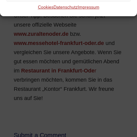
Frankfurt-Oder
abrunden werden.
Cookies
Datenschutz
Impressum
Unser Tipp: Besuchen Sie schon jetzt
unsere offizielle Webseite
www.zuraltenoder.de
bzw.
www.messehotel-frankfurt-oder.de
und
vergleichen Sie unsere Angebote. Wenn Sie
gut essen möchten und gemütlichen Abend
im
Restaurant in Frankfurt-Ode
r
verbringen möchten, kommen Sie in das
Restaurant „Kontor“ Frankfurt. Wir freune
uns auf Sie!
Submit a Comment