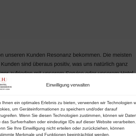
 von unseren Kunden Resonanz bekommen. Die meisten
unden sind überaus positiv, was uns natürlich ganz
iger zufrieden mit unserem Service oder unserem Hotel,
porn, uns weiterhin im Sinne unserer Kundschaft zu
Einwilligung verwalten
lgäste? Was berichten sie, was hat ihnen besonders gut
 Ihnen ein optimales Erlebnis zu bieten, verwenden wir Technologien w
okies, um Geräteinformationen zu speichern und/oder darauf
 sie während ihres Aufenthaltes bei uns gemacht?
zugreifen. Wenn Sie diesen Technologien zustimmen, können wir Date
nen bei Google oder anderen Bewertungsportalen.
e das Surfverhalten oder eindeutige IDs auf dieser Website verarbeiten.
nn Sie Ihre Einwilligung nicht erteilen oder zurückziehen, können
stimmte Merkmale und Funktionen beeinträchtigt werden.