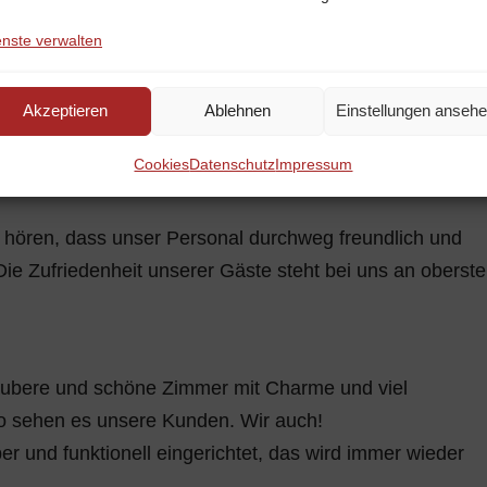
ngreiches, leckeres und vitaminreiches Frühstück.
enste verwalten
äste unser Frühstück vom Büffet und können sich so fü
Akzeptieren
Ablehnen
Einstellungen anseh
erwähnt, wie auch unsere Küche generell, denn im
urant bekommen Sie auch Mittag- und Abendessen.
Cookies
Datenschutz
Impressum
 hören, dass unser Personal durchweg freundlich und
e Zufriedenheit unserer Gäste steht bei uns an oberste
saubere und schöne Zimmer mit Charme und viel
so sehen es unsere Kunden. Wir auch!
r und funktionell eingerichtet, das wird immer wieder