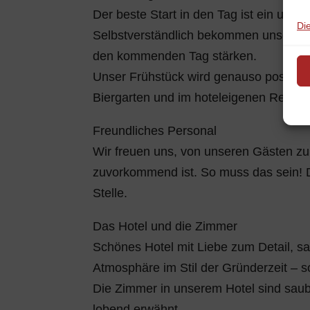
Der beste Start in den Tag ist ein umfa
Di
Selbstverständlich bekommen unsere G
den kommenden Tag stärken.
Unser Frühstück wird genauso positiv 
Biergarten und im hoteleigenen Resta
Freundliches Personal
Wir freuen uns, von unseren Gästen zu
zuvorkommend ist. So muss das sein! Di
Stelle.
Das Hotel und die Zimmer
Schönes Hotel mit Liebe zum Detail, 
Atmosphäre im Stil der Gründerzeit – 
Die Zimmer in unserem Hotel sind saube
lobend erwähnt.