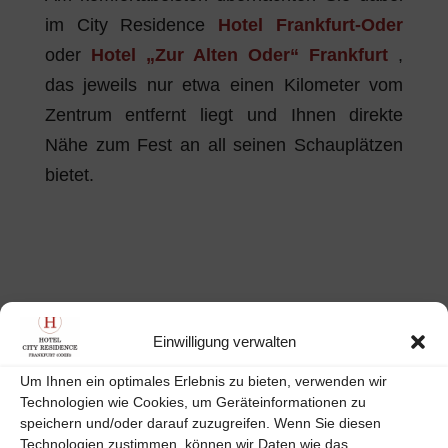
im City Residence
Hotel Frankfurt-Oder
oder
Hotel „Zur Alten Oder“ Frankfurt
,
das jeweils nur etwa einen Kilometer vom
Zentrum entfernt liegt und Ihnen direkte
Nähe zum Fest an all seinen Schauplätzen
bietet.
Submit a Comment
Einwilligung verwalten
Deine E-Mail-Adresse wird nicht
Um Ihnen ein optimales Erlebnis zu bieten, verwenden wir
veröffentlicht.
Erforderliche Felder sind mit
*
Technologien wie Cookies, um Geräteinformationen zu
markiert
speichern und/oder darauf zuzugreifen. Wenn Sie diesen
Technologien zustimmen, können wir Daten wie das