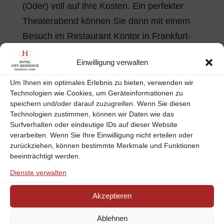
(Oder) voll auf ihre Kosten. Ein perfekter
Theaterabend können Sie dann mit einem
Besuch im Restaurant Kontor in Frankfurt-
Oder mit gutem Essen abrunden. An den
Einwilligung verwalten
bekannten Veranstaltungsorten in...
Um Ihnen ein optimales Erlebnis zu bieten, verwenden wir
Technologien wie Cookies, um Geräteinformationen zu
Winter in Brandenburg – Tipps für einen aktiven
speichern und/oder darauf zuzugreifen. Wenn Sie diesen
Aufenthalt im Hotel in Frankfurt (Oder)
Technologien zustimmen, können wir Daten wie das
by
CR-Team
|
Feb. 6, 2018
|
Hotels & Ferienwohnungen
Surfverhalten oder eindeutige IDs auf dieser Website
verarbeiten. Wenn Sie Ihre Einwilligung nicht erteilen oder
in Frankfurt (Oder)
zurückziehen, können bestimmte Merkmale und Funktionen
beeinträchtigt werden.
Auch im Winter können Sie bedenkenlos von
Dienste verwalten
unserem Hotel in Frankfurt-Oder aus zu
Ausflügen in die Region aufbrechen, denn
Akzeptieren
Brandenburg hat auch in der kalten
Ablehnen