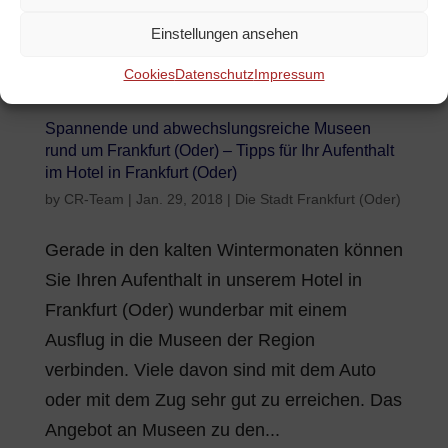
Jahreszeit viel zu bieten. Das Angebot reicht
von winterlichen Spaziergängen über
Einstellungen ansehen
Wellness bis hin zu vielen...
Cookies
Datenschutz
Impressum
Spannende und abwechslungsreiche Museen
rund um Frankfurt (Oder) – Tipps für Ihr Aufenthalt
im Hotel in Frankfurt (Oder)
by
CR-Team
|
Jan. 29, 2018
|
Die Stadt Frankfurt (Oder)
Gerade in den kalten Wintermonaten können
Sie Ihren Aufenthalt in unserem Hotel in
Frankfurt (Oder) wunderbar mit einem
Ausflug in die Museen der Region
verbinden. Viele davon sind mit dem Auto
oder mit dem Zug sehr gut zu erreichen. Das
Angebot an Museen zu den...