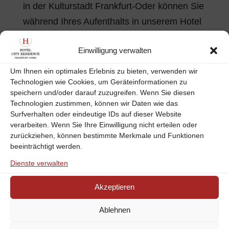
in der Kulturstadt Frankfurt-Oder können Sie
während Ihres Aufenthalts in unserem Hotel
in Frankfurt-Oder auch zahlreiche Museen
Einwilligung verwalten
und kulturelle Orte in der Umgebung
besuchen. Für jeden...
Um Ihnen ein optimales Erlebnis zu bieten, verwenden wir
Technologien wie Cookies, um Geräteinformationen zu
speichern und/oder darauf zuzugreifen. Wenn Sie diesen
Die Märkische Schweiz entdecken – Ihr aktives
Technologien zustimmen, können wir Daten wie das
Aufenthalt im Hotel in Frankfurt-Oder
Surfverhalten oder eindeutige IDs auf dieser Website
verarbeiten. Wenn Sie Ihre Einwilligung nicht erteilen oder
by
CR-Team
|
Juli 24, 2017
|
Allgemein
zurückziehen, können bestimmte Merkmale und Funktionen
beeinträchtigt werden.
Knapp 50 Kilometer von Frankfurt-Oder
Dienste verwalten
entfernt liegt der Naturpark Märkische
Schweiz. Er wurde schon 1990, also kurz
Akzeptieren
nach dem Fall der Mauer, eröffnet und ist
Ablehnen
damit der älteste, aber auch der kleinste