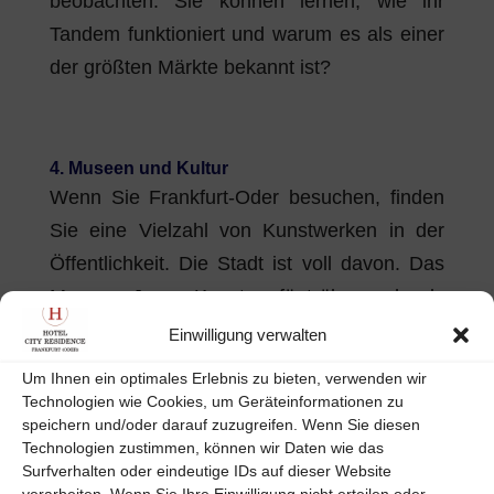
beobachten. Sie können lernen, wie ihr
Tandem funktioniert und warum es als einer
der größten Märkte bekannt ist?
4. Museen und Kultur
Wenn Sie Frankfurt-Oder besuchen, finden
Sie eine Vielzahl von Kunstwerken in der
Öffentlichkeit. Die Stadt ist voll davon. Das
Museum Junge Kunst verfügt über mehr als
11.000 Kunstwerke, Skulpturen und
Einwilligung verwalten
Gemälde. Das Kleist Museum hat das Leben
Um Ihnen ein optimales Erlebnis zu bieten, verwenden wir
und Werk von Heinrich Von Kleist, einem
Technologien wie Cookies, um Geräteinformationen zu
speichern und/oder darauf zuzugreifen. Wenn Sie diesen
deutschen Dichter und Dramatiker des 18.
Technologien zustimmen, können wir Daten wie das
Jahrhunderts. Es gibt mehrere interessante
Surfverhalten oder eindeutige IDs auf dieser Website