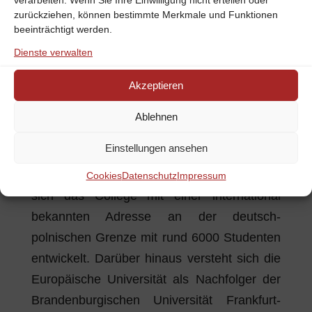
Skulpturen und Kulturen, um die historische
verarbeiten. Wenn Sie Ihre Einwilligung nicht erteilen oder
zurückziehen, können bestimmte Merkmale und Funktionen
Stadt Deutschland zu erkunden. Sie können
beeinträchtigt werden.
in Theatern, Museen, Konzerten,
Dienste verwalten
Tanzvorführungen und anderen Attraktionen
touren.
Akzeptieren
5. Universitätsstädte Frankfurt und Slubice
Ablehnen
Frankfurt Oder hat eine Ostuniversität in
Einstellungen ansehen
Deutschland. Der Campus liegt an der
Oder. Seit seiner Eröffnung im Jahr 1991 hat
Cookies
Datenschutz
Impressum
sich das College mit einer international
bekannten Adresse an der deutsch-
polnischen Grenze mit rund 6000 Studenten
entwickelt. Darüber hinaus versteht sich die
Europäische Universität als Nachfolger der
Brandenburgischen Universität Frankfurt-