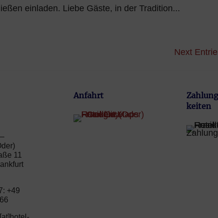
ßen einladen. Liebe Gäste, in der Tradition...
Next Entrie
Anfahrt
Zahlung
keiten
 –
Oder)
aße 11
ankfurt
7: +49
666
[at]hotel-