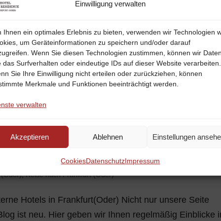
Einwilligung verwalten
ant Zur Alten Oder Frankfurt
,
Der Weihnachtsmarkt in Frankfurt (Oder
 Ihnen ein optimales Erlebnis zu bieten, verwenden wir Technologien w
ngen in Frankfurt (Oder)
,
Reise nach Frankfurt (Oder)
,
Veranstaltunge
okies, um Geräteinformationen zu speichern und/oder darauf
zugreifen. Wenn Sie diesen Technologien zustimmen, können wir Date
e das Surfverhalten oder eindeutige IDs auf dieser Website verarbeiten.
nn Sie Ihre Einwilligung nicht erteilen oder zurückziehen, können
t zu vielen spannenden Fahrradtouren ein. Sie können s
stimmte Merkmale und Funktionen beeinträchtigt werden.
e Gegend auf eigene Faust erkunden. Sogar Stadtführun
enste verwalten
tatt. Zudem sind auch Ausflüge ins nahe...
Akzeptieren
Ablehnen
Einstellungen anseh
res 3 Sterne Hotels in Frankfurt(Oder)
Cookies
Datenschutz
Impressum
 (Oder)
,
Reise nach Frankfurt (Oder)
rne Hotels in Frankfurt(Oder) Nicht nur unsere Seite
log ist neu. Hier geben wir Ihnen regelmäßig Einblicke i