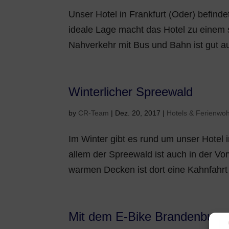
Unser Hotel in Frankfurt (Oder) befinde
ideale Lage macht das Hotel zu einem 
Nahverkehr mit Bus und Bahn ist gut a
Winterlicher Spreewald
by
CR-Team
|
Dez. 20, 2017
|
Hotels & Ferienwoh
Im Winter gibt es rund um unser Hotel 
allem der Spreewald ist auch in der Vo
warmen Decken ist dort eine Kahnfahrt 
Mit dem E-Bike Brandenburg e