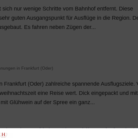
t sich nur wenige Schritte vom Bahnhof entfernt. Diese
sehr guten Ausgangspunkt für Ausflüge in die Region. D
usgebaut. Es fahren neben Zügen der...
nungen in Frankfurt (Oder)
in Frankfurt (Oder) zahlreiche spannende Ausflugsziele. 
rweihnachtszeit eine Reise wert. Dick eingepackt und mit
mit Glühwein auf der Spree ein ganz...
rkunden – Aktiv während Ihres Aufenthalt