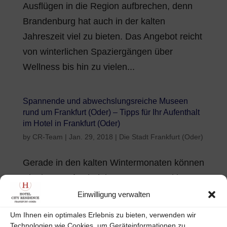
Ausflügen in die Region aufbrechen, denn
Brandenburg hat auch in der kalten
Jahreszeit viel zu bieten. Das Angebot reicht
von winterlichen Spaziergängen über
Wellness bis hin zu vielen...
Spannende und abwechslungsreiche Museen
rund um Frankfurt (Oder) – Tipps für Ihr Aufenthalt
im Hotel in Frankfurt (Oder)
by
CR-Team
|
Jan. 29, 2018
|
Die Stadt Frankfurt (Oder)
Gerade in den kalten Wintermonaten können
Sie Ihren Aufenthalt in unserem Hotel in
Frankfurt (Oder) wunderbar mit einem
Einwilligung verwalten
Ausflug in die Museen der Region
Um Ihnen ein optimales Erlebnis zu bieten, verwenden wir
verbinden. Viele davon sind mit dem Auto
Technologien wie Cookies, um Geräteinformationen zu