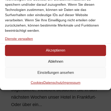
speichern und/oder darauf zuzugreifen. Wenn Sie diesen
oder mit dem Zug sehr gut zu erreichen. Das
Technologien zustimmen, können wir Daten wie das
Angebot an Museen zu den...
Surfverhalten oder eindeutige IDs auf dieser Website
verarbeiten. Wenn Sie Ihre Einwilligung nicht erteilen oder
zurückziehen, können bestimmte Merkmale und Funktionen
Breites Angebot für Kinder und Jugendliche in
beeinträchtigt werden.
Frankfurt-Oder – Ihr familiäres Aufenthalt im Hotel
Dienste verwalten
in Frankfurt (Oder)
by
CR-Team
|
Jan. 19, 2018
|
Allgemein
Akzeptieren
Auch für Familien mit Kindern hat Frankfurt-
Ablehnen
Oder viel zu bieten. Das Angebot ist breit
Einstellungen ansehen
gefächert. Die Jüngsten finden ebenso
spannende Freizeitaktivitäten wie
Cookies
Datenschutz
Impressum
Jugendliche. Vielleicht besuchen Sie in den
nächsten Wochen unser Hotel in Frankfurt-
Oder über ein...